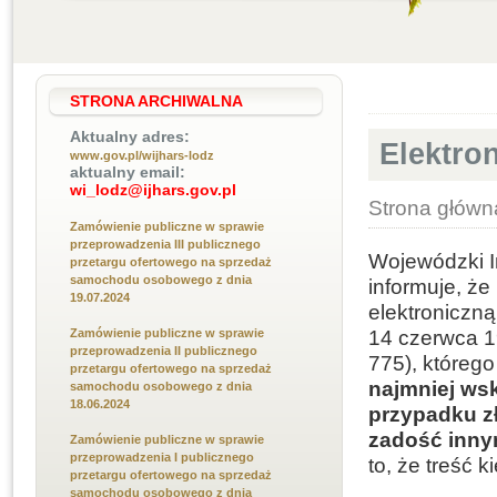
STRONA ARCHIWALNA
Aktualny adres:
Elektro
www.gov.pl/wijhars-lodz
aktualny email:
wi_lodz@ijhars.gov.pl
Strona główn
Zamówienie publiczne w sprawie
przeprowadzenia III publicznego
Wojewódzki I
przetargu ofertowego na sprzedaż
samochodu osobowego z dnia
informuje, że
19.07.2024
elektroniczną
14 czerwca 1
Zamówienie publiczne w sprawie
przeprowadzenia II publicznego
775), którego
przetargu ofertowego na sprzedaż
najmniej wsk
samochodu osobowego z dnia
18.06.2024
przypadku zł
zadość inny
Zamówienie publiczne w sprawie
przeprowadzenia I publicznego
to, że treść 
przetargu ofertowego na sprzedaż
samochodu osobowego z dnia