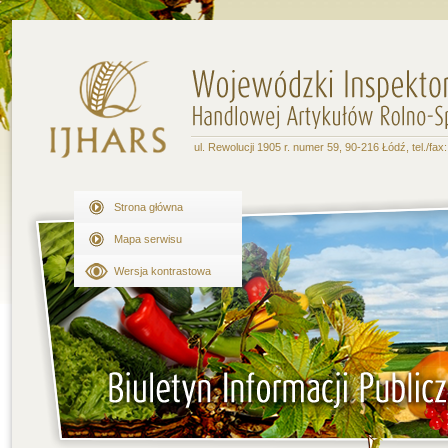
ul. Rewolucji 1905 r. numer 59, 90-216 Łódź, tel./fax
Strona główna
Mapa serwisu
Wersja kontrastowa